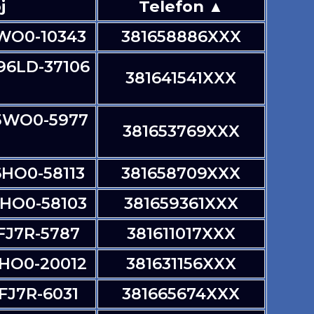
j
Telefon ▲
WO0-10343
381658886XXX
6LD-37106
381641541XXX
5WO0-5977
381653769XXX
HO0-58113
381658709XXX
HO0-58103
381659361XXX
J7R-5787
381611017XXX
HO0-20012
381631156XXX
J7R-6031
381665674XXX