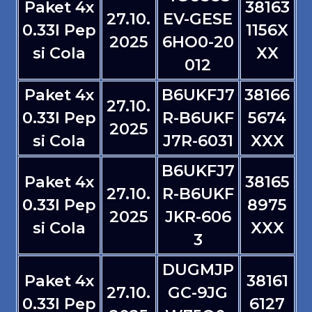
Paket 4x
38163
27.10.
EV-GESE
0.33l Pep
1156X
2025
6HO0-20
si Cola
XX
012
Paket 4x
B6UKFJ7
38166
27.10.
0.33l Pep
R-B6UKF
5674
2025
si Cola
J7R-6031
XXX
B6UKFJ7
Paket 4x
38165
27.10.
R-B6UKF
0.33l Pep
8975
2025
JKR-606
si Cola
XXX
3
DUGMJP
Paket 4x
38161
27.10.
GC-9JG
0.33l Pep
6127