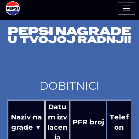
DOBITNICI
Datu
Naziv na
m izv
Telef
PFR broj
grade ▼
lacen
on
ja