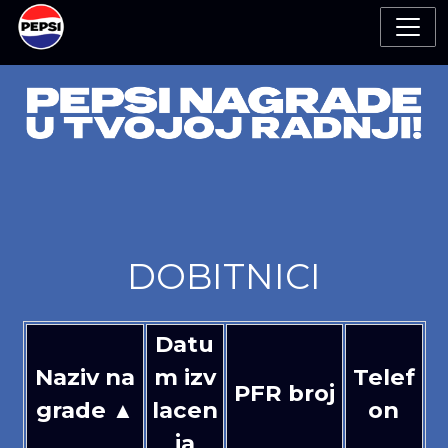
DOBITNICI
Datu
Naziv na
m izv
Telef
PFR broj
grade ▲
lacen
on
ja