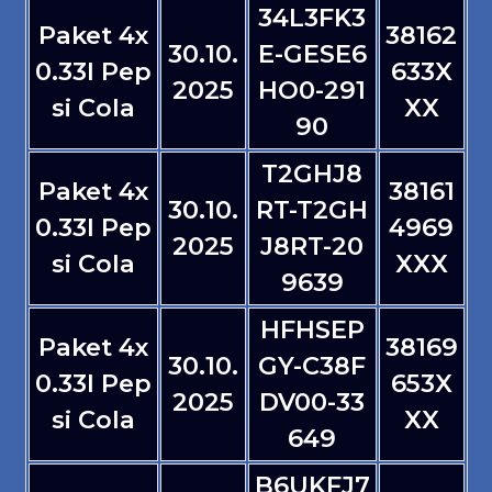
34L3FK3
Paket 4x
38162
30.10.
E-GESE6
0.33l Pep
633X
2025
HO0-291
si Cola
XX
90
T2GHJ8
Paket 4x
38161
30.10.
RT-T2GH
0.33l Pep
4969
2025
J8RT-20
si Cola
XXX
9639
HFHSEP
Paket 4x
38169
30.10.
GY-C38F
0.33l Pep
653X
2025
DV00-33
si Cola
XX
649
B6UKFJ7