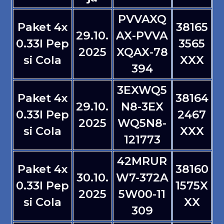
PVVAXQ
Paket 4x
38165
29.10.
AX-PVVA
0.33l Pep
3565
2025
XQAX-78
si Cola
XXX
394
3EXWQ5
Paket 4x
38164
29.10.
N8-3EX
0.33l Pep
2467
2025
WQ5N8-
si Cola
XXX
121773
42MRUR
Paket 4x
38160
30.10.
W7-372A
0.33l Pep
1575X
2025
5W00-11
si Cola
XX
309