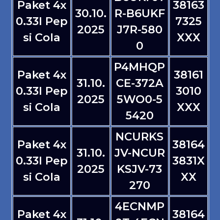
Paket 4x
38163
30.10.
R-B6UKF
0.33l Pep
7325
2025
J7R-580
si Cola
XXX
0
P4MHQP
Paket 4x
38161
31.10.
CE-372A
0.33l Pep
3010
2025
5WO0-5
si Cola
XXX
5420
NCURKS
Paket 4x
38164
31.10.
JV-NCUR
0.33l Pep
3831X
2025
KSJV-73
si Cola
XX
270
4ECNMP
Paket 4x
38164