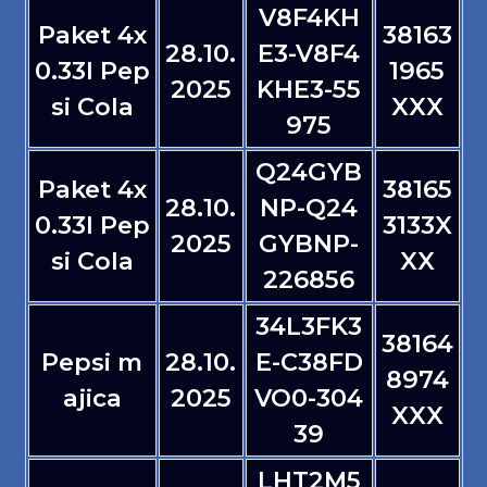
V8F4KH
Paket 4x
38163
28.10.
E3-V8F4
0.33l Pep
1965
2025
KHE3-55
si Cola
XXX
975
Q24GYB
Paket 4x
38165
28.10.
NP-Q24
0.33l Pep
3133X
2025
GYBNP-
si Cola
XX
226856
34L3FK3
38164
Pepsi m
28.10.
E-C38FD
8974
ajica
2025
VO0-304
XXX
39
LHT2M5