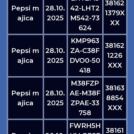
38162
Pepsi m
28.10.
42-LHT2
1379X
ajica
2025
M542-73
XX
624
KMP963
38162
Pepsi m
28.10.
ZA-C38F
1226
ajica
2025
DVO0-50
XXX
418
M38FZP
38163
Pepsi m
28.10.
AE-M38F
8854
ajica
2025
ZPAE-33
XXX
758
FWRH5H
38161