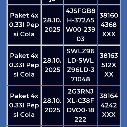
4JSFGB8
Paket 4x
38160
28.10.
H-372A5
0.33l Pep
4368
2025
W00-239
si Cola
XXX
03
SWLZ96
Paket 4x
38163
28.10.
LD-SWL
0.33l Pep
512X
2025
Z96LD-3
si Cola
XX
71048
2G3RNJ
Paket 4x
38164
28.10.
XL-C38F
0.33l Pep
4242
2025
DVO0-18
si Cola
XXX
222