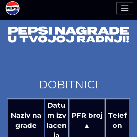
DOBITNICI
Datu
Naziv na
m izv
PFR broj
Telef
grade
lacen
▲
on
ja