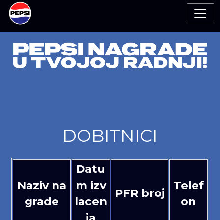
DOBITNICI
Datu
Naziv na
m izv
Telef
PFR broj
grade
lacen
on
ja