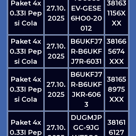
Paket 4x
38163
27.10.
EV-GESE
0.33l Pep
1156X
2025
6HO0-20
si Cola
XX
012
Paket 4x
B6UKFJ7
38166
27.10.
0.33l Pep
R-B6UKF
5674
2025
si Cola
J7R-6031
XXX
B6UKFJ7
Paket 4x
38165
27.10.
R-B6UKF
0.33l Pep
8975
2025
JKR-606
si Cola
XXX
3
DUGMJP
Paket 4x
38161
27.10.
GC-9JG
0.33l Pep
6127